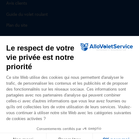
Avis clients
Guide du volet roulant
Plan du site
Pour les professionnels
Le respect de votre
vie privée est notre
Professionnels, des prestations ad hoc
priorité
Rejoignez un réseau national, nous recrutons !
Ce site Web utilise des cookies qui nous permettent d'analyser le
trafic, de personnaliser les contenus et les publicités et de proposer
Liens utiles
des fonctionnalités sur les réseaux sociaux. Ces informations sont
partagées avec nos partenaires d'analyse qui peuvent combiner
Mentions légales
celles-ci avec d'autres informations que vous leur avez fournies ou
qu'ils ont collectées lors de votre utilisation de leurs services. Voulez-
Données personnelles
vous continuer à utiliser notre site Web avec les catégories suivantes
de cookies activées ?
Nous contacter
Consentements certifiés par