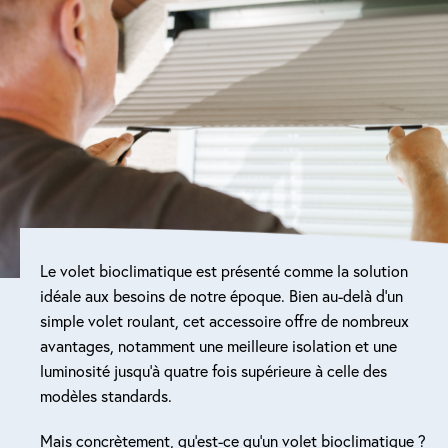
Réparation porte de garage
Modernisation et domotique
Centralisation volets roulants
Motoriser un volet roulant
ESPACE PRO
Le volet bioclimatique est présenté comme la solution
Prestations ad-hoc
idéale aux besoins de notre époque. Bien au-delà d’un
simple volet roulant, cet accessoire offre de nombreux
Nous recrutons
avantages, notamment une meilleure isolation et une
luminosité jusqu’à quatre fois supérieure à celle des
QUI SOMMES-NOUS ?
modèles standards.
Mais concrètement, qu’est-ce qu’un volet bioclimatique ?