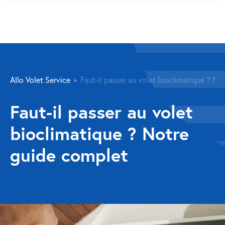
SERVICES
Allo Volet Service
Faut-il passer au volet bioclimatique ? No
Volet roulant
Faut-il passer au volet
Réparation
bioclimatique ? Notre
Volet roulant Velux
guide complet
Au-delà de la fenêtre
Réparation store banne
Réparation portail
Réparation volet battant