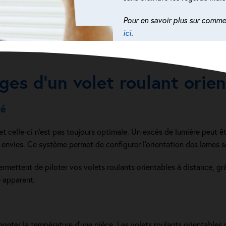
Pour en savoir plus sur commen
ici
.
ges d’un volet roulant orien
té
t celle-ci n’est pas toujours optimale. Un excès de lumière peut ê
envies. Ce système permet de configurer l’orientation des lames sel
ermettent de piloter vos volets roulants orientables à distance, g
e apparent.
re monter la température d’une pièce. Les volets roulants orientable