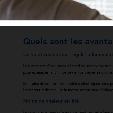
Quels sont les avanta
Un volet roulant qui régule la luminosi
La luminosité d’une pièce dépend de son exposition e
pouvez ajuster la luminosité de vos pièces selon vos 
Pour plus de confort, les modèles électriques vous p
Le moteur radio facilite la motorisation sans câblag
Moins de chaleur en été
Le soleil d’été, bien qu’agréable, peut très vite fai