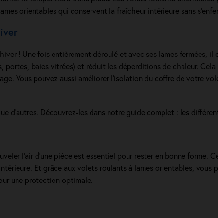
rs lames orientables qui conservent la fraîcheur intérieure sans s’enfe
iver
hiver ! Une fois entièrement déroulé et avec ses lames fermées, il o
, portes, baies vitrées) et réduit les déperditions de chaleur. Cela 
ffage. Vous pouvez aussi
améliorer l’isolation du coffre
de votre vol
 que d’autres. Découvrez-les dans notre guide complet : les
différen
nouveler l’air d’une pièce est essentiel pour rester en bonne forme.
ntérieure. Et grâce aux volets roulants à lames orientables, vous p
our une protection optimale.