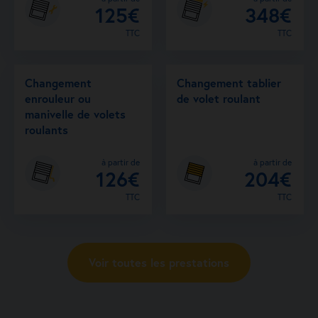
125€
348€
TTC
TTC
Changement
Changement tablier
enrouleur ou
de volet roulant
manivelle de volets
roulants
à partir de
à partir de
126€
204€
TTC
TTC
Voir toutes les prestations