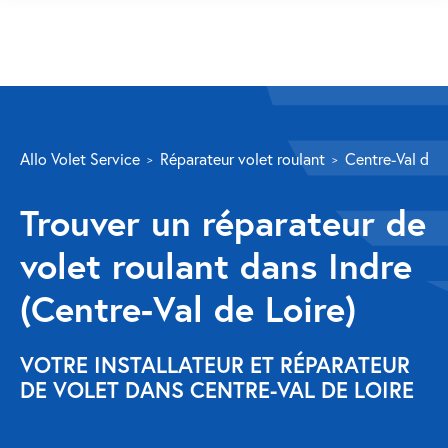
SERVICES
Allo Volet Service
Réparateur volet roulant
Centre-Val de L
Volet roulant
Trouver un réparateur de
Réparation
volet roulant dans Indre
Volet roulant Velux
(Centre-Val de Loire)
Au-delà de la fenêtre
Réparation store banne
VOTRE INSTALLATEUR ET RÉPARATEUR
DE VOLET DANS CENTRE-VAL DE LOIRE
Réparation portail
Réparation volet battant