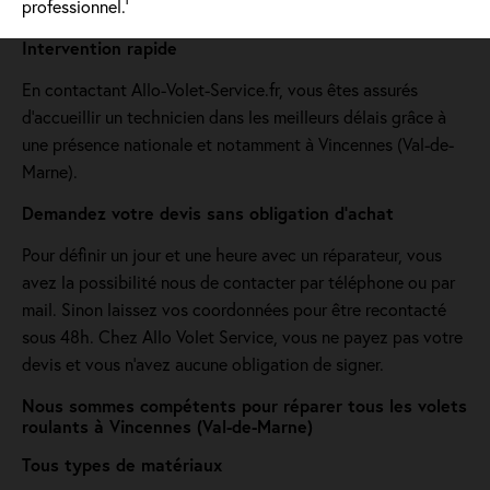
professionnel.'
Intervention rapide
En contactant Allo-Volet-Service.fr, vous êtes assurés
d'accueillir un technicien dans les meilleurs délais grâce à
une présence nationale et notamment à Vincennes (Val-de-
Marne).
Demandez votre devis sans obligation d'achat
Pour définir un jour et une heure avec un réparateur, vous
avez la possibilité nous de contacter par téléphone ou par
mail. Sinon laissez vos coordonnées pour être recontacté
sous 48h. Chez Allo Volet Service, vous ne payez pas votre
devis et vous n'avez aucune obligation de signer.
Nous sommes compétents pour réparer tous les volets
roulants à Vincennes (Val-de-Marne)
Tous types de matériaux