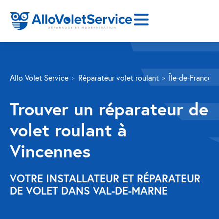
SERVICES
Allo Volet Service
Réparateur volet roulant
Île-de-France
Volet roulant
Trouver un réparateur de
Réparation
volet roulant à
Volet roulant Velux
Vincennes
Au-delà de la fenêtre
Réparation store banne
VOTRE INSTALLATEUR ET RÉPARATEUR
DE VOLET DANS VAL-DE-MARNE
Réparation portail
Réparation volet battant