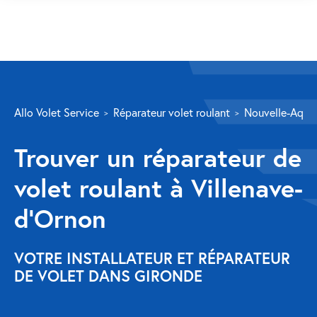
SERVICES
Allo Volet Service
Réparateur volet roulant
Nouvelle-Aquit
Volet roulant
Trouver un réparateur de
Réparation
volet roulant à Villenave-
Volet roulant Velux
d’Ornon
Au-delà de la fenêtre
Réparation store banne
VOTRE INSTALLATEUR ET RÉPARATEUR
DE VOLET DANS GIRONDE
Réparation portail
Réparation volet battant