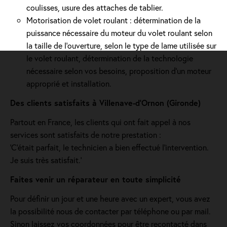
coulisses, usure des attaches de tablier.
Motorisation de volet roulant : détermination de la
puissance nécessaire du moteur du volet roulant selon
la taille de l’ouverture, selon le type de lame utilisée sur
le volet roulant, détermination de la technologie
nécessaire selon vos besoins, proposition d'un moteur
approprié et installation.
Des clients satisfaits à Villenave-d’Ornon (Gironde)
Partout en France, les clients qui ont fait appel à nos
services sont satisfaits de notre prestation :
'C’était parfait, le technicien a bien effectué l’intervention.
Je suis très satisfait.'
Faites venir un réparateur en toute simplicité
Pour définir un jour et une heure avec un expert, vous avez
la possibilité nous de contacter par téléphone ou par mail.
Sinon laissez vos coordonnées pour être recontacté dans