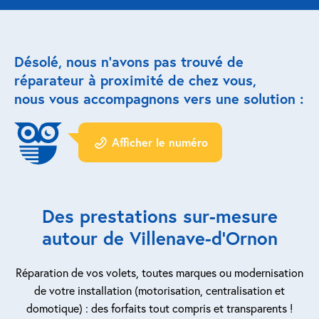
Réparation porte de garage
Désolé, nous n’avons pas trouvé de
Modernisation et domotique
réparateur à proximité de chez vous,
nous vous accompagnons vers une solution :
Centralisation volets roulants
Motoriser un volet roulant
Afficher le numéro
ESPACE PRO
Prestations ad-hoc
Des prestations sur-mesure
Nous recrutons
autour de Villenave-d’Ornon
QUI SOMMES-NOUS ?
Réparation de vos volets, toutes marques ou modernisation
de votre installation (motorisation, centralisation et
domotique) : des forfaits tout compris et transparents !