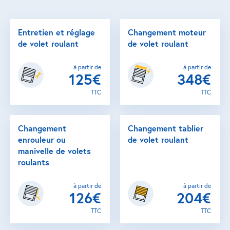
Entretien et réglage
Changement moteur
de volet roulant
de volet roulant
à partir de
à partir de
125€
348€
TTC
TTC
Changement
Changement tablier
enrouleur ou
de volet roulant
manivelle de volets
roulants
à partir de
à partir de
126€
204€
TTC
TTC