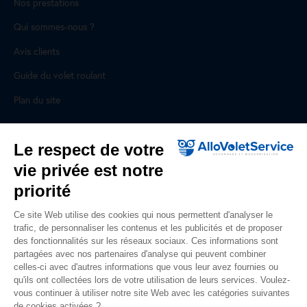
Nos prestations
Qui sommes-nous ?
Avis clients
Guide du volet roulant
Plan du site
Pour les professionnels
Le respect de votre
vie privée est notre
Professionnels, des prestations ad hoc
priorité
Rejoignez un réseau national, nous recrutons !
Ce site Web utilise des cookies qui nous permettent d'analyser le
trafic, de personnaliser les contenus et les publicités et de proposer
Liens utiles
des fonctionnalités sur les réseaux sociaux. Ces informations sont
partagées avec nos partenaires d'analyse qui peuvent combiner
Mentions légales
celles-ci avec d'autres informations que vous leur avez fournies ou
qu'ils ont collectées lors de votre utilisation de leurs services. Voulez-
Données personnelles
vous continuer à utiliser notre site Web avec les catégories suivantes
de cookies activées ?