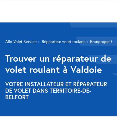
SERVICES
Allo Volet Service
Réparateur volet roulant
Bourgogne-Fr
Volet roulant
Trouver un réparateur de
Réparation
volet roulant à Valdoie
Volet roulant Velux
Au-delà de la fenêtre
VOTRE INSTALLATEUR ET RÉPARATEUR
DE VOLET DANS TERRITOIRE-DE-
Réparation store banne
BELFORT
Réparation portail
Réparation volet battant