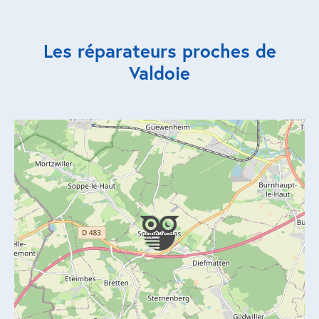
Réparation porte de garage
Les réparateurs proches de
Modernisation et domotique
Valdoie
Centralisation volets roulants
Motoriser un volet roulant
ESPACE PRO
Prestations ad-hoc
Nous recrutons
QUI SOMMES-NOUS ?