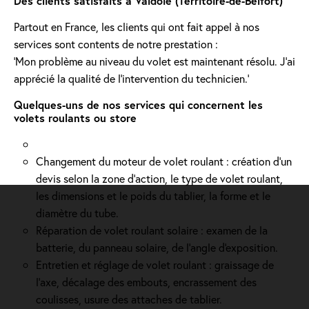
Des clients satisfaits à Valdoie (Territoire-de-Belfort)
Partout en France, les clients qui ont fait appel à nos
services sont contents de notre prestation :
'Mon problème au niveau du volet est maintenant résolu. J’ai
apprécié la qualité de l’intervention du technicien.'
Quelques-uns de nos services qui concernent les
volets roulants ou store
Changement du moteur de volet roulant : création d'un
devis selon la zone d’action, le type de volet roulant,
les dimensions et le poids du tablier, la forme et le
diamètre du tube.
Réparation de volet roulant solaire : examen de la
batterie, du panneau solaire, de l'angle d'exposition.
Entretien et réglage de volet roulant : graissage de
l’axe, décalage des embouts, encrassement des
coulisses, usure des attaches de tablier.