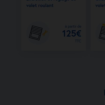
volet roulant
vole
à partir de
125€
TTC