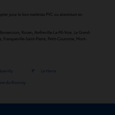
 d’opter pour le bon matériau PVC ou aluminium en
, Bonsecours, Rouen, Amfreville-La-Mi-Voie, Le Grand-
, Franqueville-Saint-Pierre, Petit-Couronne, Mont-
uevilly
Le Havre
nne-du-Rouvray