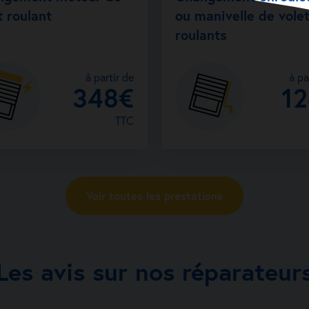
t roulant
ou manivelle de vole
roulants
à partir de
à pa
348€
1
TTC
Voir toutes les prestations
Les avis sur nos réparateur