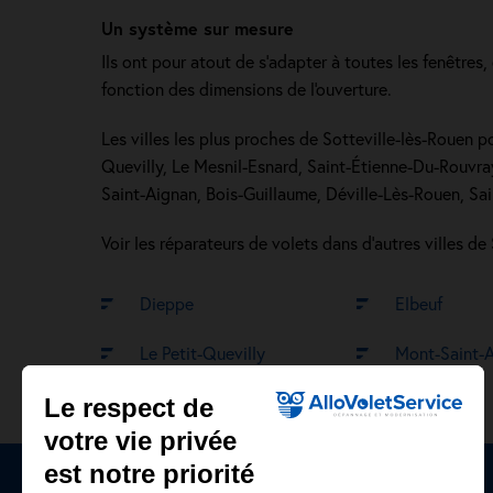
Un système sur mesure
Ils ont pour atout de s’adapter à toutes les fenêtres,
fonction des dimensions de l'ouverture.
Les villes les plus proches de Sotteville-lès-Rouen p
Quevilly, Le Mesnil-Esnard, Saint-Étienne-Du-Rouvray
Saint-Aignan, Bois-Guillaume, Déville-Lès-Rouen, Sa
Voir les réparateurs de volets dans d’autres villes de
Dieppe
Elbeuf
Le Petit-Quevilly
Mont-Saint-
Le respect de
votre vie privée
est notre priorité