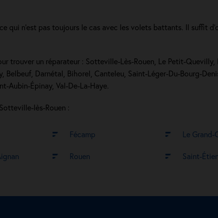
 ce qui n’est pas toujours le cas avec les volets battants. Il suffit
our trouver un réparateur : Sotteville-Lès-Rouen, Le Petit-Quevilly
, Belbeuf, Darnétal, Bihorel, Canteleu, Saint-Léger-Du-Bourg-Denis
int-Aubin-Épinay, Val-De-La-Haye.
 Sotteville-lès-Rouen :
Fécamp
Le Grand-Q
Aignan
Rouen
Saint-Étie