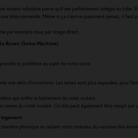
 moteur tubulaire parce qu'il est parfaitement intégré au tube. Pa
 à une télécommande. Même si ça n'arrive quasiment jamais, il faut 
mme par exemple ceux par tirage direct.
lès-Rouen (Seine-Maritime)
endre le problème au sujet de votre store.
e une série d’ouvertures. Les lames sont plus espacées, pour faire c
enêtre qui arrête le battement du volet roulant.
des lames du volet roulant. Ce rôle peut également être rempli par 
e logement
ne barrière phonique en isolant votre intérieur du vacarme des éve