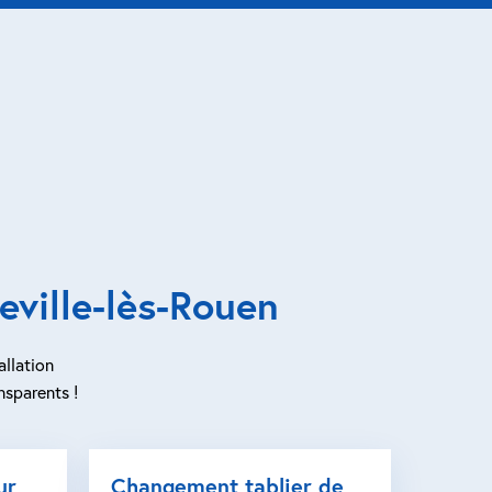
eville-lès-Rouen
allation
nsparents !
ur
Changement tablier de