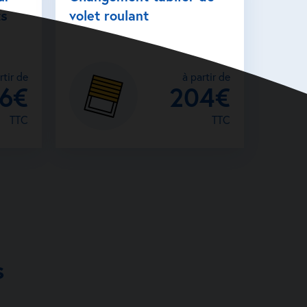
ts
volet roulant
rtir de
à partir de
26€
204€
TTC
TTC
s