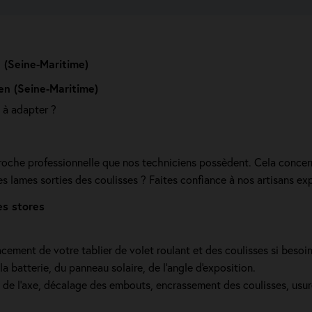
n (Seine-Maritime)
uen (Seine-Maritime)
 à adapter ?
roche professionnelle que nos techniciens possèdent. Cela concern
s lames sorties des coulisses ? Faites confiance à nos artisans exp
es stores
cement de votre tablier de volet roulant et des coulisses si beso
a batterie, du panneau solaire, de l'angle d'exposition.
e de l’axe, décalage des embouts, encrassement des coulisses, usur