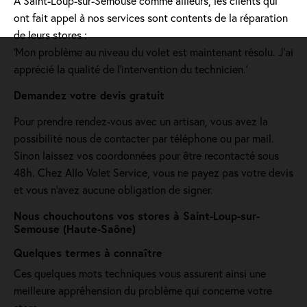
A Saint-Loup-sur-Semouse comme ailleurs, les clients qui
ont fait appel à nos services sont contents de la réparation
de leurs stores :
'Mon problème au niveau du volet est maintenant résolu. J’ai
apprécié la qualité de l’intervention du technicien.'
Demandez votre devis gratuit
Pour prendre rendez-vous avec un artisan, vous avez la
possibilité nous de contacter par téléphone ou par mail.
Sinon laissez vos coordonnées pour être recontacté sous
48h. Chez Allo Volet Service, vous ne payez pas votre devis
et vous n'avez aucune obligation de signer.
Nous chouchoutons vos stores à Saint-Loup-sur-
Semouse (Haute-Saône)
Quelques termes à connaître
Ces quelques mots techniques vous assurent ainsi une
meilleure appréhension du problème qui concerne votre