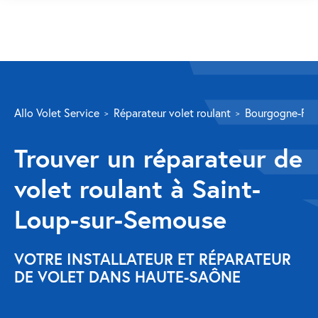
SERVICES
Allo Volet Service
Réparateur volet roulant
Bourgogne-Fr
Volet roulant
Trouver un réparateur de
Réparation
volet roulant à Saint-
Volet roulant Velux
Loup-sur-Semouse
Au-delà de la fenêtre
Réparation store banne
VOTRE INSTALLATEUR ET RÉPARATEUR
DE VOLET DANS HAUTE-SAÔNE
Réparation portail
Réparation volet battant