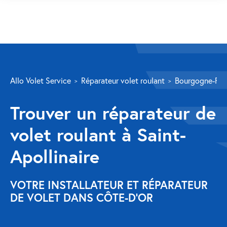
SERVICES
Allo Volet Service
Réparateur volet roulant
Bourgogne-Fr
Volet roulant
Trouver un réparateur de
Réparation
volet roulant à Saint-
Volet roulant Velux
Apollinaire
Au-delà de la fenêtre
Réparation store banne
VOTRE INSTALLATEUR ET RÉPARATEUR
DE VOLET DANS CÔTE-D'OR
Réparation portail
Réparation volet battant