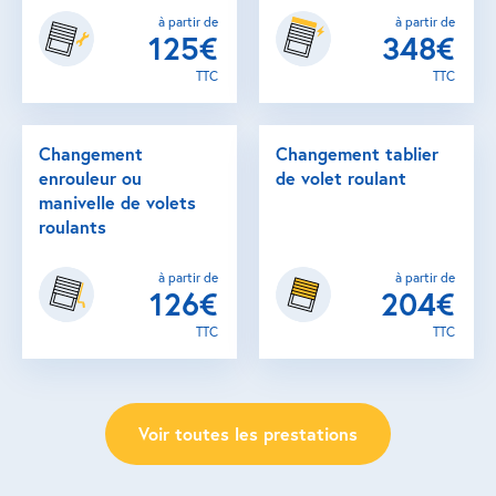
à partir de
à partir de
125€
348€
TTC
TTC
Changement
Changement tablier
enrouleur ou
de volet roulant
manivelle de volets
roulants
à partir de
à partir de
126€
204€
TTC
TTC
Voir toutes les prestations