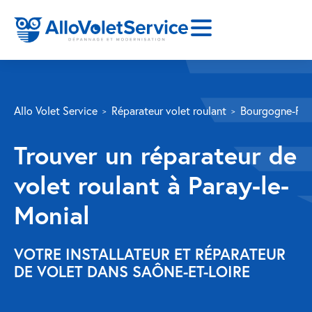
SERVICES
Allo Volet Service
Réparateur volet roulant
Bourgogne-Fr
Volet roulant
Trouver un réparateur de
Réparation
volet roulant à Paray-le-
Volet roulant Velux
Monial
Au-delà de la fenêtre
Réparation store banne
VOTRE INSTALLATEUR ET RÉPARATEUR
DE VOLET DANS SAÔNE-ET-LOIRE
Réparation portail
Réparation volet battant