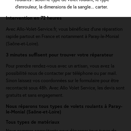
d’enrouleur, la dimensions de la sangle... carter.
Intervention en 72 heures
Avec Allo-Volet-Service.fr, vous bénéficiez d'une réparation
rapide partout en France et notamment à Paray-le-Monial
(Saône-et-Loire).
3 minutes suffisent pour trouver votre réparateur
Pour prendre rendez-vous avec un artisan, vous avez la
possibilité nous de contacter par téléphone ou par mail.
Sinon laissez vos coordonnées sur le formulaire pour être
recontacté sous 48h. Avec Allo Volet Service, les devis sont
gratuits et sans engagement.
Nous réparons tous types de volets roulants à Paray-
le-Monial (Saône-et-Loire)
Tous types de matériaux
Nous sommes compétents pour dépanner tous types de