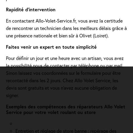
Rapidité d'intervention
En contactant Allo-Volet-Service.fr, vous avez la certitude
de rencontrer un technicien dans les meilleurs délais grâce à
une présence nationale et bien sûr à Olivet (Loiret).
Faites venir un expert en toute simplicité
Pour définir un jour et une heure avec un artisan, vous avez
la possibilité nous de contacter par téléphone ou par mail.
Sinon laissez vos coordonnées sur le formulaire pour être
recontacté dans les 2 jours. Chez Allo Volet Service, les
devis sont gratuits et vous n'avez aucune obligation de
signer.
Exemples des compétences des réparateurs Allo Volet
Service pour votre volet roulant ou store
Entretien et réglage de store banne : repérage des