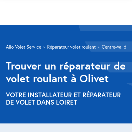
SERVICES
Allo Volet Service
Réparateur volet roulant
Centre-Val de L
Volet roulant
Trouver un réparateur de
Réparation
volet roulant à Olivet
Volet roulant Velux
Au-delà de la fenêtre
VOTRE INSTALLATEUR ET RÉPARATEUR
DE VOLET DANS LOIRET
Réparation store banne
Réparation portail
Réparation volet battant