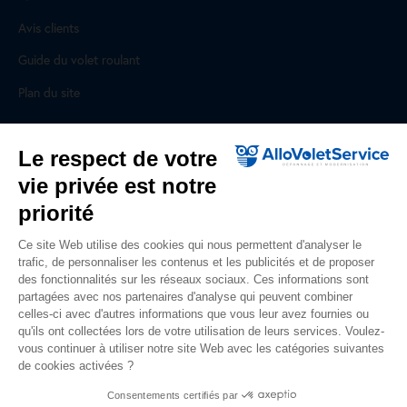
Avis clients
Guide du volet roulant
Plan du site
Pour les professionnels
Le respect de votre
vie privée est notre
Professionnels, des prestations ad hoc
priorité
Rejoignez un réseau national, nous recrutons !
Ce site Web utilise des cookies qui nous permettent d'analyser le
trafic, de personnaliser les contenus et les publicités et de proposer
Liens utiles
des fonctionnalités sur les réseaux sociaux. Ces informations sont
partagées avec nos partenaires d'analyse qui peuvent combiner
Mentions légales
celles-ci avec d'autres informations que vous leur avez fournies ou
qu'ils ont collectées lors de votre utilisation de leurs services. Voulez-
Données personnelles
vous continuer à utiliser notre site Web avec les catégories suivantes
de cookies activées ?
Nous contacter
Consentements certifiés par