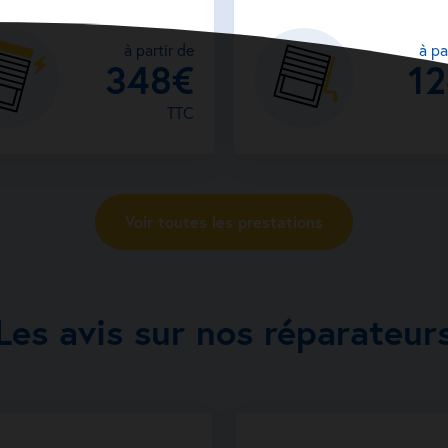
à partir de
à pa
348€
1
TTC
Voir toutes les prestations
Les avis sur nos réparateur