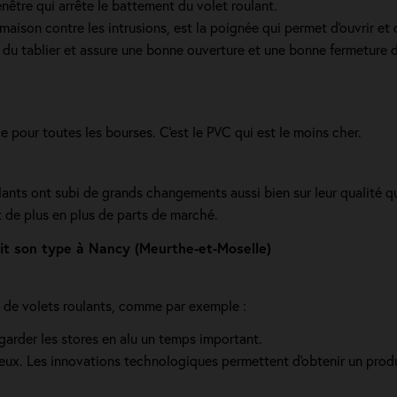
enêtre qui arrête le battement du volet roulant.
ison contre les intrusions, est la poignée qui permet d'ouvrir et d
du tablier et assure une bonne ouverture et une bonne fermeture du 
ge pour toutes les bourses. C'est le PVC qui est le moins cher.
ants ont subi de grands changements aussi bien sur leur qualité que 
ent de plus en plus de parts de marché.
oit son type à Nancy (Meurthe-et-Moselle)
s de volets roulants, comme par exemple :
garder les stores en alu un temps important.
éreux. Les innovations technologiques permettent d'obtenir un prod