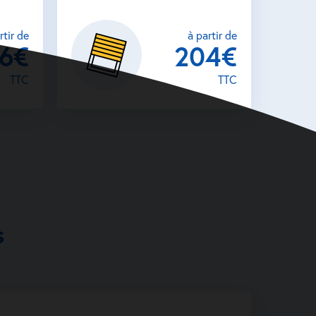
rtir de
à partir de
26€
204€
TTC
TTC
s