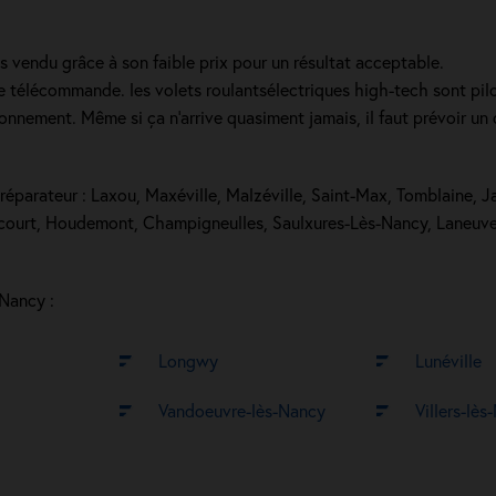
us vendu grâce à son faible prix pour un résultat acceptable.
e télécommande. les volets roulantsélectriques high-tech sont pil
onnement. Même si ça n'arrive quasiment jamais, il faut prévoir un
 réparateur : Laxou, Maxéville, Malzéville, Saint-Max, Tomblaine, 
ourt, Houdemont, Champigneulles, Saulxures-Lès-Nancy, Laneuvevi
 Nancy :
Longwy
Lunéville
Vandoeuvre-lès-Nancy
Villers-lè