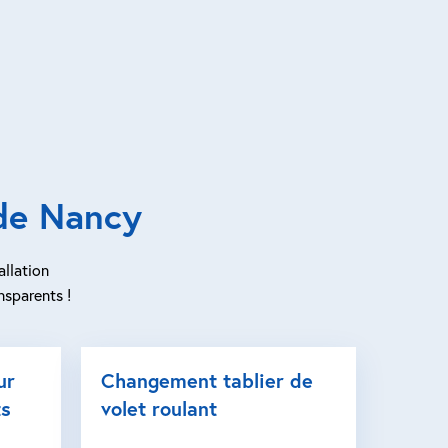
 de Nancy
allation
nsparents !
ur
Changement tablier de
ts
volet roulant