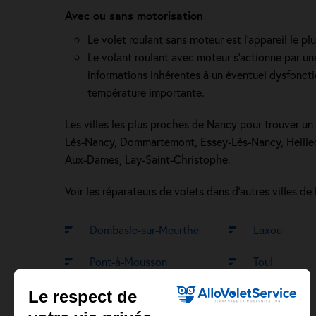
Avec ou sans motorisation
Le volet roulant sans moteur est l'appareil le pl
Le volant roulant avec moteur s'actionne par un
informations inhérentes à un éventuel dysfoncti
température importante.
Les villes les plus proches de Nancy pour trouver un
Lès-Nancy, Dommartemont, Essey-Lès-Nancy, Heillec
Aux-Dames, Lay-Saint-Christophe.
Voir les réparateurs de volets dans d’autres villes de
Dombasle-sur-Meurthe
Laxou
Pont-à-Mousson
Toul
Le respect de