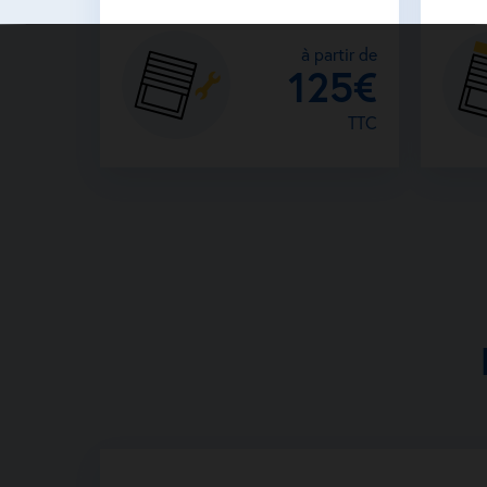
à partir de
125€
TTC