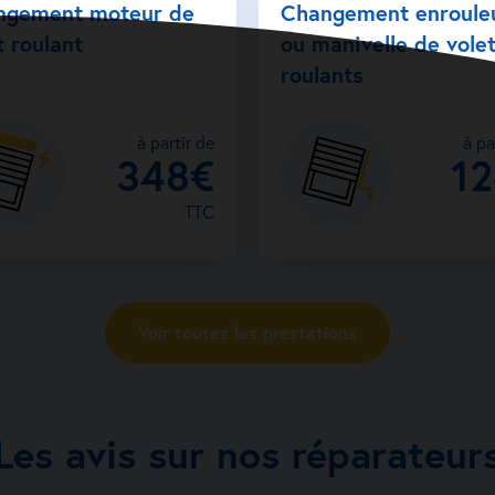
ngement moteur de
Changement enroule
t roulant
ou manivelle de vole
roulants
à partir de
à pa
348€
1
TTC
Voir toutes les prestations
Les avis sur nos réparateur