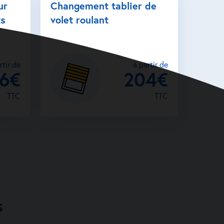
ur
Changement tablier de
ts
volet roulant
rtir de
à partir de
26€
204€
TTC
TTC
s