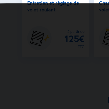
Entretien et réglage de
Cha
volet roulant
vole
à partir de
125€
TTC