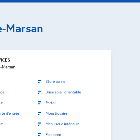
e-Marsan
VICES
-Marsan
Store banne
age
Brise soleil orientable
ur
Portail
rte d’entrée
Moustiquaire
it
Menuiserie intérieure
t
Persienne