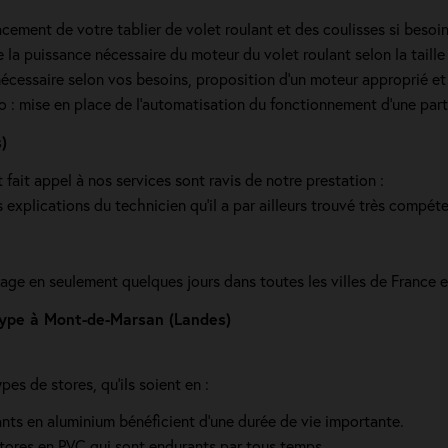
cement de votre tablier de volet roulant et des coulisses si beso
la puissance nécessaire du moteur du volet roulant selon la taille d
écessaire selon vos besoins, proposition d'un moteur approprié et 
dio : mise en place de l'automatisation du fonctionnement d’une part
)
fait appel à nos services sont ravis de notre prestation :
s explications du technicien qu’il a par ailleurs trouvé très compéte
age en seulement quelques jours dans toutes les villes de France 
 type à Mont-de-Marsan (Landes)
s de stores, qu'ils soient en :
ulants en aluminium bénéficient d'une durée de vie importante.
 stores en PVC qui sont endurants par tous temps.