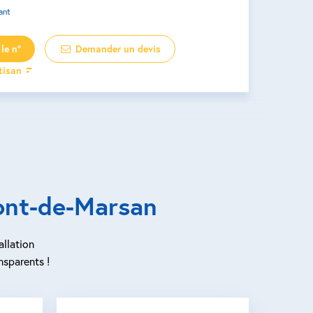
ant
le n°
Demander un devis
rtisan
ont-de-Marsan
allation
nsparents !