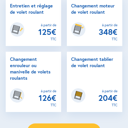
Entretien et réglage
Changement moteur
de volet roulant
de volet roulant
à partir de
à partir de
125€
348€
TTC
TTC
Changement
Changement tablier
enrouleur ou
de volet roulant
manivelle de volets
roulants
à partir de
à partir de
126€
204€
TTC
TTC