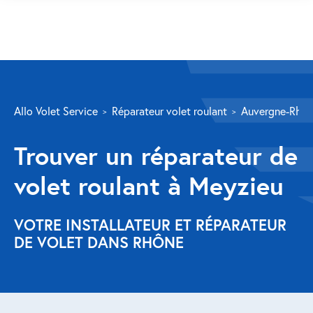
SERVICES
Allo Volet Service
Réparateur volet roulant
Auvergne-Rhôn
Volet roulant
Trouver un réparateur de
Réparation
volet roulant à Meyzieu
Volet roulant Velux
Au-delà de la fenêtre
VOTRE INSTALLATEUR ET RÉPARATEUR
DE VOLET DANS RHÔNE
Réparation store banne
Réparation portail
Réparation volet battant