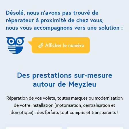
Désolé, nous n’avons pas trouvé de
Réparation porte de garage
réparateur à proximité de chez vous,
Modernisation et domotique
nous vous accompagnons vers une solution :
Centralisation volets roulants
Afficher le numéro
Motoriser un volet roulant
ESPACE PRO
Des prestations sur-mesure
Prestations ad-hoc
autour de Meyzieu
Nous recrutons
Réparation de vos volets, toutes marques ou modernisation
de votre installation (motorisation, centralisation et
QUI SOMMES-NOUS ?
domotique) : des forfaits tout compris et transparents !