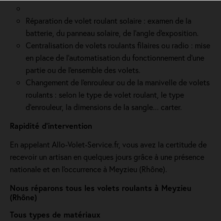
Réparation de volet roulant solaire : examen de la
batterie, du panneau solaire, de l'angle d'exposition.
Centralisation de volets roulants filaires ou radio : mise
en place de l'automatisation du fonctionnement d’une
partie ou de l'ensemble des volets.
Changement de l'enrouleur ou de la manivelle de volets
roulants : selon le type de volet roulant, le type
d’enrouleur, la dimensions de la sangle... carter.
Rapidité d'intervention
En appelant Allo-Volet-Service.fr, vous avez la certitude de
recevoir un artisan en quelques jours grâce à une présence
nationale et en l'occurrence à Meyzieu (Rhône).
Nous réparons tous les volets roulants à Meyzieu
(Rhône)
Tous types de matériaux