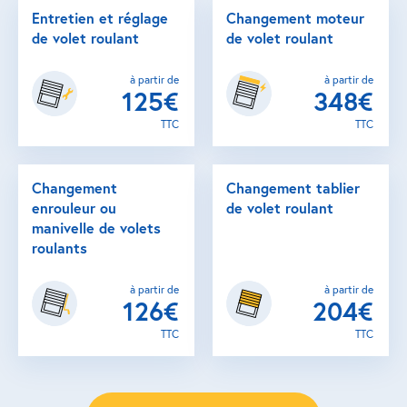
Entretien et réglage
Changement moteur
de volet roulant
de volet roulant
à partir de
à partir de
125€
348€
TTC
TTC
Changement
Changement tablier
enrouleur ou
de volet roulant
manivelle de volets
roulants
à partir de
à partir de
126€
204€
TTC
TTC