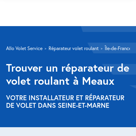
SERVICES
Allo Volet Service
Réparateur volet roulant
Île-de-France
Volet roulant
Trouver un réparateur de
Réparation
volet roulant à Meaux
Volet roulant Velux
Au-delà de la fenêtre
VOTRE INSTALLATEUR ET RÉPARATEUR
DE VOLET DANS SEINE-ET-MARNE
Réparation store banne
Réparation portail
Réparation volet battant