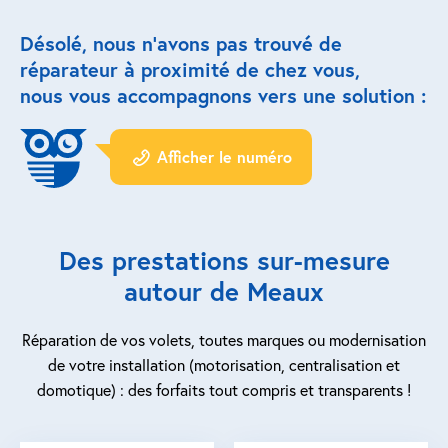
Désolé, nous n’avons pas trouvé de
Réparation porte de garage
réparateur à proximité de chez vous,
Modernisation et domotique
nous vous accompagnons vers une solution :
Centralisation volets roulants
Afficher le numéro
Motoriser un volet roulant
ESPACE PRO
Des prestations sur-mesure
Prestations ad-hoc
autour de Meaux
Nous recrutons
Réparation de vos volets, toutes marques ou modernisation
de votre installation (motorisation, centralisation et
QUI SOMMES-NOUS ?
domotique) : des forfaits tout compris et transparents !