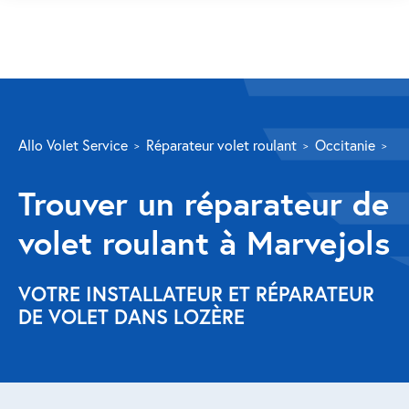
SERVICES
Allo Volet Service
Réparateur volet roulant
Occitanie
Lo
Volet roulant
Trouver un réparateur de
Réparation
volet roulant à Marvejols
Volet roulant Velux
Au-delà de la fenêtre
VOTRE INSTALLATEUR ET RÉPARATEUR
DE VOLET DANS LOZÈRE
Réparation store banne
Réparation portail
Réparation volet battant