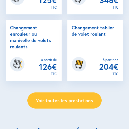
125€
348€
TTC
TTC
Changement
Changement tablier
enrouleur ou
de volet roulant
manivelle de volets
roulants
à partir de
à partir de
126€
204€
TTC
TTC
Voir toutes les prestations