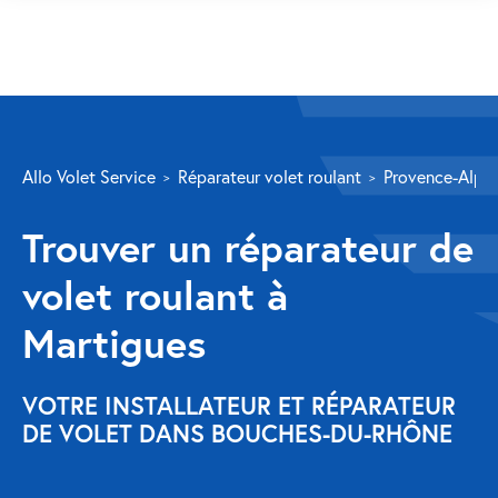
SERVICES
Allo Volet Service
Réparateur volet roulant
Provence-Alpes
Volet roulant
Trouver un réparateur de
Réparation
volet roulant à
Volet roulant Velux
Martigues
Au-delà de la fenêtre
Réparation store banne
VOTRE INSTALLATEUR ET RÉPARATEUR
DE VOLET DANS BOUCHES-DU-RHÔNE
Réparation portail
Réparation volet battant