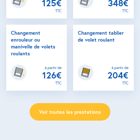
125€
348€
TTC
TTC
Changement
Changement tablier
enrouleur ou
de volet roulant
manivelle de volets
roulants
à partir de
à partir de
126€
204€
TTC
TTC
Voir toutes les prestations