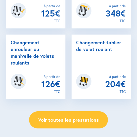
à partir de
à partir de
125€
348€
TTC
TTC
Changement
Changement tablier
enrouleur ou
de volet roulant
manivelle de volets
roulants
à partir de
à partir de
126€
204€
TTC
TTC
Voir toutes les prestations