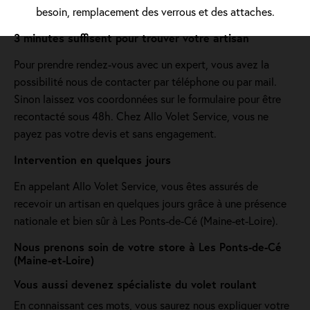
besoin, remplacement des verrous et des attaches.
3 minutes suffisent pour trouver votre artisan
Pour prendre rendez-vous avec un expert, vous avez la
possibilité nous de contacter par téléphone ou par mail.
Sinon laissez vos coordonnées sur le formulaire pour être
recontacté sous 48h. Chez Allo Volet Service, vous ne
payez pas votre devis et sans engagement.
Intervention en quelques jours
En appelant Allo Volet Service, vous êtes assurés de
recevoir un artisan en quelques jours grâce à une présence
nationale et bien sûr à Les Ponts-de-Cé (Maine-et-Loire).
Nous prenons soin de votre store à Les Ponts-de-Cé
(Maine-et-Loire)
Vous aussi devenez spécialiste du volet roulant
En connaissant ces mots, vous saurez nous expliquer votre