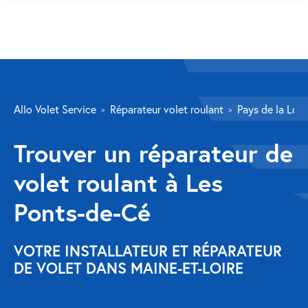
SERVICES
Allo Volet Service
Réparateur volet roulant
Pays de la Loir
Volet roulant
Trouver un réparateur de
Réparation
volet roulant à Les
Volet roulant Velux
Ponts-de-Cé
Au-delà de la fenêtre
Réparation store banne
VOTRE INSTALLATEUR ET RÉPARATEUR
DE VOLET DANS MAINE-ET-LOIRE
Réparation portail
Réparation volet battant