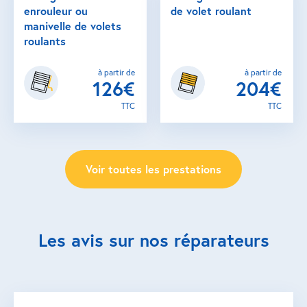
enrouleur ou
de volet roulant
manivelle de volets
roulants
à partir de
à partir de
126€
204€
TTC
TTC
Voir toutes les prestations
Les avis sur nos réparateurs