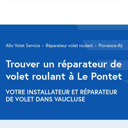
SERVICES
Allo Volet Service
Réparateur volet roulant
Provence-Alpes
Volet roulant
Trouver un réparateur de
Réparation
volet roulant à Le Pontet
Volet roulant Velux
Au-delà de la fenêtre
VOTRE INSTALLATEUR ET RÉPARATEUR
DE VOLET DANS VAUCLUSE
Réparation store banne
Réparation portail
Réparation volet battant