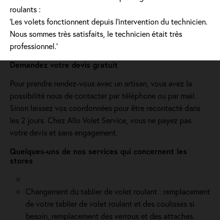
roulants :
'Les volets fonctionnent depuis l’intervention du technicien.
Nous sommes très satisfaits, le technicien était très
professionnel.'
Demandez votre devis gratuit
Pour prendre rendez-vous avec un artisan, vous avez la
possibilité nous de contacter par téléphone ou par mail.
Sinon laissez vos coordonnées pour être recontacté dans
les 2 jours. Chez Allo Volet Service, vous ne payez pas
votre devis et sans engagement.
Quelques-uns de nos services qui concernent les
stores
Changement du tablier de volet roulant : remplacement
de votre tablier de volet roulant et des coulisses si
besoin, remplacement des verrous et des attaches.