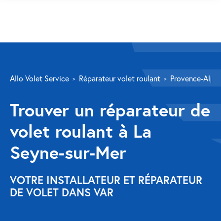
SERVICES
Allo Volet Service
Réparateur volet roulant
Provence-Alpes
Volet roulant
Trouver un réparateur de
Réparation
volet roulant à La
Volet roulant Velux
Seyne-sur-Mer
Au-delà de la fenêtre
Réparation store banne
VOTRE INSTALLATEUR ET RÉPARATEUR
DE VOLET DANS VAR
Réparation portail
Réparation volet battant