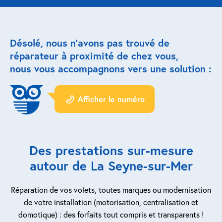
Réparation porte de garage
Désolé, nous n’avons pas trouvé de
Modernisation et domotique
réparateur à proximité de chez vous,
nous vous accompagnons vers une solution :
Centralisation volets roulants
Motoriser un volet roulant
Afficher le numéro
ESPACE PRO
Prestations ad-hoc
Des prestations sur-mesure
Nous recrutons
autour de La Seyne-sur-Mer
QUI SOMMES-NOUS ?
Réparation de vos volets, toutes marques ou modernisation
de votre installation (motorisation, centralisation et
domotique) : des forfaits tout compris et transparents !