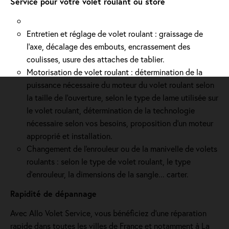
Service pour votre volet roulant ou store
Entretien et réglage de volet roulant : graissage de
l’axe, décalage des embouts, encrassement des
coulisses, usure des attaches de tablier.
Motorisation de volet roulant : détermination de la
puissance nécessaire du moteur du volet roulant selon
la taille de l’ouverture, selon le type de lame utilisée sur
le volet roulant, détermination de la technologie
nécessaire selon vos besoins, proposition d'un moteur
approprié et installation.
Changement de l'enrouleur ou de la manivelle de volets
roulants : selon le type de volet roulant, le type
d’enrouleur, la dimensions de la sangle... carter.
Rapidité de dépannage
Avec Allo Volet Service, vous bénéficiez d'une réparation
rapide dans toutes les villes de France et notamment à La