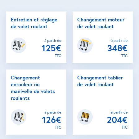
Entretien et réglage
Changement moteur
de volet roulant
de volet roulant
à partir de
à partir de
125€
348€
TTC
TTC
Changement
Changement tablier
enrouleur ou
de volet roulant
manivelle de volets
roulants
à partir de
à partir de
126€
204€
TTC
TTC