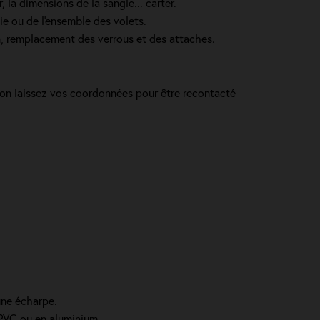
 la dimensions de la sangle... carter.
ie ou de l'ensemble des volets.
in, remplacement des verrous et des attaches.
inon laissez vos coordonnées pour être recontacté
une écharpe.
n PVC ou en aluminium.