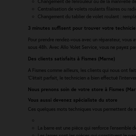
Changement de l'enrouleur ou de la manivelle de v
Centralisation de volets roulants filaires ou ra
Changement du tablier de volet roulant : rempla
3 minutes suffisent pour trouver votre technici
Pour prendre rendez-vous avec un réparateur, vous a
sous 48h. Avec Allo Volet Service, vous ne payez pa
Des clients satisfaits à Fismes (Marne)
A Fismes comme ailleurs, les clients qui nous ont fait
'C’était parfait, le technicien a bien effectué l’interven
Nous prenons soin de votre store à Fismes (Mar
Vous aussi devenez spécialiste du store
Ces quelques mots techniques vous permettent de mi
La barre est une pièce qui renforce l’ensemble 
Les lames sont les pièces qui constituent le pan