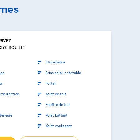
smes
RIVEZ
51390 BOUILLY
Store banne
age
Brise soleil orientable
ur
Portail
rte d’entrée
Volet de toit
Fenêtre de toit
térieure
Volet battant
Volet coulissant