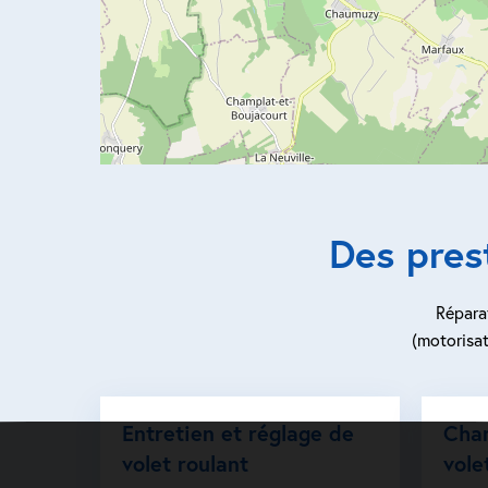
Des pres
Réparat
(motorisat
Entretien et réglage de
Cha
volet roulant
vole