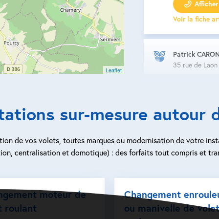
Afficher 
Voir la fiche a
Patrick CARO
35 rue de Lao
Leaflet
Volet roulant
Porte de gar
tations sur-mesure autour 
Store extérie
Fenêtre et po
ion de vos volets, toutes marques ou modernisation de votre inst
ion, centralisation et domotique) : des forfaits tout compris et tra
Menuiserie in
Persienne
ngement moteur de
Changement enroule
Afficher 
t roulant
ou manivelle de vole
Voir la fiche a