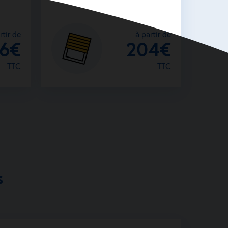
rtir de
à partir de
26€
204€
TTC
TTC
s