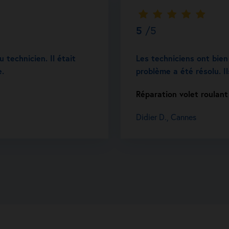
5
/5
 technicien. Il était
Les techniciens ont bien
e.
problème a été résolu. I
Réparation volet roulan
Didier D., Cannes