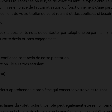
olets roulants : selon le type de volet roulant, le type d’enrouleur,
dio : mise en place de l'automatisation du fonctionnement d’une part
cement de votre tablier de volet roulant et des coulisses si beso
en
vez la possibilité nous de contacter par téléphone ou par mail. S
s votre devis et sans engagement.
 confiance sont ravis de notre prestation :
tion. Je suis très satisfait.'
ne)
eux appréhender le problème qui concerne votre volet roulant.
des lames du volet roulant. Ce rôle peut également être rempli par 
neau ou le tablier du store, selon le modèle. Elles peuvent être e