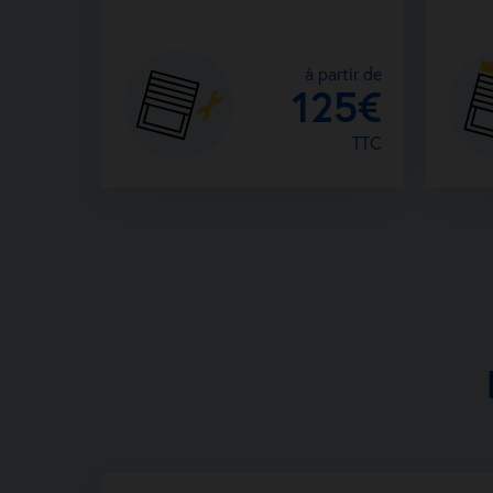
à partir de
125€
TTC