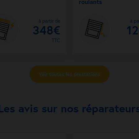
roulants
à partir de
à pa
348€
1
TTC
Voir toutes les prestations
Les avis sur nos réparateur