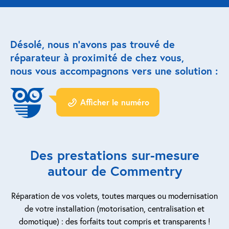
Réparation porte de garage
Désolé, nous n’avons pas trouvé de
Modernisation et domotique
réparateur à proximité de chez vous,
nous vous accompagnons vers une solution :
Centralisation volets roulants
Motoriser un volet roulant
Afficher le numéro
ESPACE PRO
Prestations ad-hoc
Des prestations sur-mesure
Nous recrutons
autour de Commentry
QUI SOMMES-NOUS ?
Réparation de vos volets, toutes marques ou modernisation
de votre installation (motorisation, centralisation et
domotique) : des forfaits tout compris et transparents !