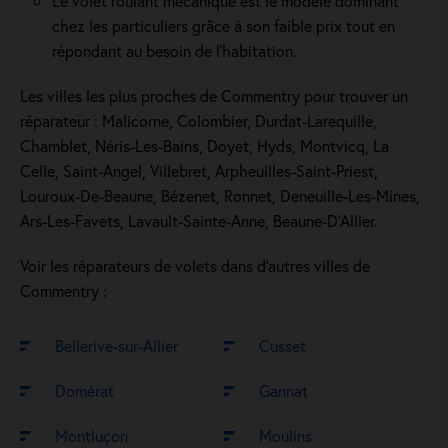
Le volet roulant mécanique est le modèle dominant
chez les particuliers grâce à son faible prix tout en
répondant au besoin de l'habitation.
Les villes les plus proches de Commentry pour trouver un
réparateur : Malicorne, Colombier, Durdat-Larequille,
Chamblet, Néris-Les-Bains, Doyet, Hyds, Montvicq, La
Celle, Saint-Angel, Villebret, Arpheuilles-Saint-Priest,
Louroux-De-Beaune, Bézenet, Ronnet, Deneuille-Les-Mines,
Ars-Les-Favets, Lavault-Sainte-Anne, Beaune-D'Allier.
Voir les réparateurs de volets dans d’autres villes de
Commentry :
Bellerive-sur-Allier
Cusset
Domérat
Gannat
Montluçon
Moulins