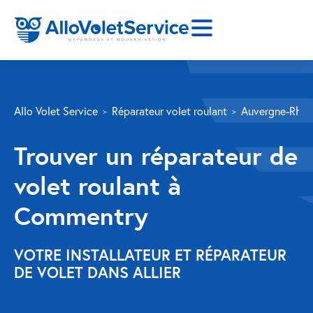
SERVICES
Allo Volet Service
Réparateur volet roulant
Auvergne-Rhôn
Volet roulant
Trouver un réparateur de
Réparation
volet roulant à
Volet roulant Velux
Commentry
Au-delà de la fenêtre
Réparation store banne
VOTRE INSTALLATEUR ET RÉPARATEUR
DE VOLET DANS ALLIER
Réparation portail
Réparation volet battant