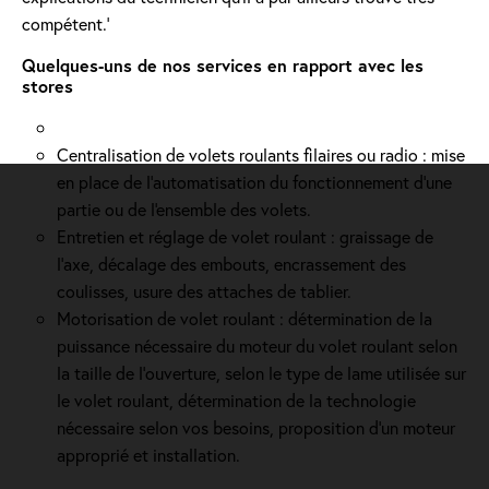
compétent.'
Quelques-uns de nos services en rapport avec les
stores
Centralisation de volets roulants filaires ou radio : mise
en place de l'automatisation du fonctionnement d’une
partie ou de l'ensemble des volets.
Entretien et réglage de volet roulant : graissage de
l’axe, décalage des embouts, encrassement des
coulisses, usure des attaches de tablier.
Motorisation de volet roulant : détermination de la
puissance nécessaire du moteur du volet roulant selon
la taille de l’ouverture, selon le type de lame utilisée sur
le volet roulant, détermination de la technologie
nécessaire selon vos besoins, proposition d'un moteur
approprié et installation.