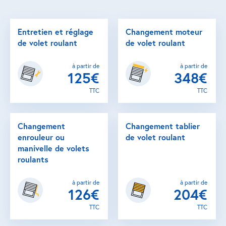
Entretien et réglage
Changement moteur
de volet roulant
de volet roulant
à partir de
à partir de
125€
348€
TTC
TTC
Changement
Changement tablier
enrouleur ou
de volet roulant
manivelle de volets
roulants
à partir de
à partir de
126€
204€
TTC
TTC