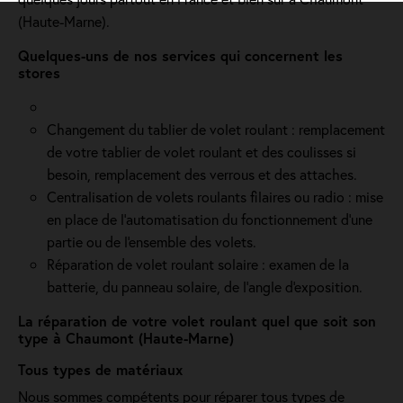
(Haute-Marne).
Quelques-uns de nos services qui concernent les
stores
Changement du tablier de volet roulant : remplacement
de votre tablier de volet roulant et des coulisses si
besoin, remplacement des verrous et des attaches.
Centralisation de volets roulants filaires ou radio : mise
en place de l'automatisation du fonctionnement d’une
partie ou de l'ensemble des volets.
Réparation de volet roulant solaire : examen de la
batterie, du panneau solaire, de l'angle d'exposition.
La réparation de votre volet roulant quel que soit son
type à Chaumont (Haute-Marne)
Tous types de matériaux
Nous sommes compétents pour réparer tous types de