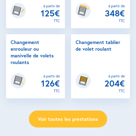
à partir de
à partir de
125€
348€
TTC
TTC
Changement
Changement tablier
enrouleur ou
de volet roulant
manivelle de volets
roulants
à partir de
à partir de
126€
204€
TTC
TTC
Voir toutes les prestations