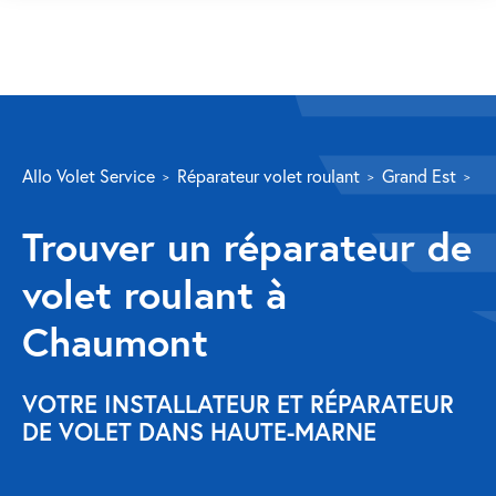
SERVICES
Allo Volet Service
Réparateur volet roulant
Grand Est
Ha
Volet roulant
Trouver un réparateur de
Réparation
volet roulant à
Volet roulant Velux
Chaumont
Au-delà de la fenêtre
Réparation store banne
VOTRE INSTALLATEUR ET RÉPARATEUR
DE VOLET DANS HAUTE-MARNE
Réparation portail
Réparation volet battant