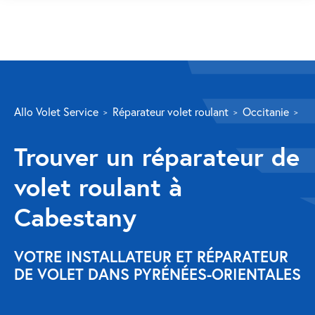
SERVICES
Allo Volet Service
Réparateur volet roulant
Occitanie
Py
Volet roulant
Trouver un réparateur de
Réparation
volet roulant à
Volet roulant Velux
Cabestany
Au-delà de la fenêtre
Réparation store banne
VOTRE INSTALLATEUR ET RÉPARATEUR
DE VOLET DANS PYRÉNÉES-ORIENTALES
Réparation portail
Réparation volet battant