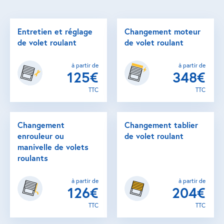
Entretien et réglage
Changement moteur
de volet roulant
de volet roulant
à partir de
à partir de
125€
348€
TTC
TTC
Changement
Changement tablier
enrouleur ou
de volet roulant
manivelle de volets
roulants
à partir de
à partir de
126€
204€
TTC
TTC