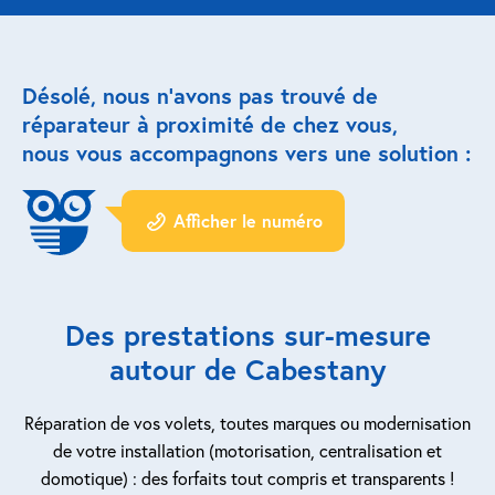
Réparation porte de garage
Désolé, nous n’avons pas trouvé de
Modernisation et domotique
réparateur à proximité de chez vous,
nous vous accompagnons vers une solution :
Centralisation volets roulants
Motoriser un volet roulant
Afficher le numéro
ESPACE PRO
Prestations ad-hoc
Des prestations sur-mesure
Nous recrutons
autour de Cabestany
QUI SOMMES-NOUS ?
Réparation de vos volets, toutes marques ou modernisation
de votre installation (motorisation, centralisation et
domotique) : des forfaits tout compris et transparents !