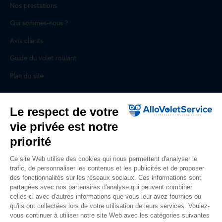
Nos prestations
Qui sommes-nous ?
Avis clients
Guide du volet roulant
Plan du site
Pour les professionnels
Le respect de votre
vie privée est notre
Professionnels, des prestations ad hoc
priorité
Rejoignez un réseau national, nous recrutons !
Ce site Web utilise des cookies qui nous permettent d'analyser le
trafic, de personnaliser les contenus et les publicités et de proposer
Liens utiles
des fonctionnalités sur les réseaux sociaux. Ces informations sont
partagées avec nos partenaires d'analyse qui peuvent combiner
Mentions légales
celles-ci avec d'autres informations que vous leur avez fournies ou
qu'ils ont collectées lors de votre utilisation de leurs services. Voulez-
Données personnelles
vous continuer à utiliser notre site Web avec les catégories suivantes