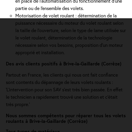
en place de l'automatisation du fonctionnement d’une
partie ou de l'ensemble des volets.
Motorisation de volet roulant : détermination de la
puissance nécessaire du moteur du volet roulant selon
la taille de l’ouverture, selon le type de lame utilisée sur
le volet roulant, détermination de la technologie
nécessaire selon vos besoins, proposition d'un moteur
approprié et installation.
Des avis clients positifs à Brive-la-Gaillarde (Corrèze)
Partout en France, les clients qui nous ont fait confiance
sont contents du dépannage de leurs volets roulants :
'L’intervention pour son SAV s’est très bien passée. En effet
le technicien a rapidement trouvé une solution et c’était
très propre.'
Nous sommes compétents pour réparer tous les volets
roulants à Brive-la-Gaillarde (Corrèze)
Tous types de matériaux