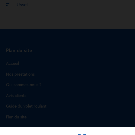
Ussel
Plan du site
Accueil
Nos prestations
Qui sommes-nous ?
Avis clients
Guide du volet roulant
Plan du site