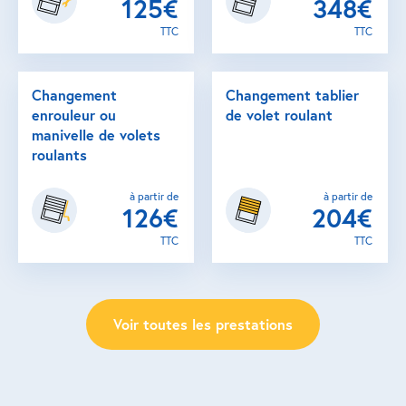
125€
348€
TTC
TTC
Changement
Changement tablier
enrouleur ou
de volet roulant
manivelle de volets
roulants
à partir de
à partir de
126€
204€
TTC
TTC
Voir toutes les prestations