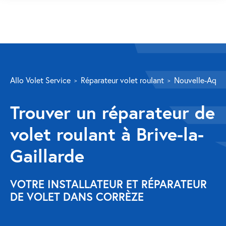
SERVICES
Allo Volet Service
Réparateur volet roulant
Nouvelle-Aquit
Volet roulant
Trouver un réparateur de
Réparation
volet roulant à Brive-la-
Volet roulant Velux
Gaillarde
Au-delà de la fenêtre
Réparation store banne
VOTRE INSTALLATEUR ET RÉPARATEUR
DE VOLET DANS CORRÈZE
Réparation portail
Réparation volet battant