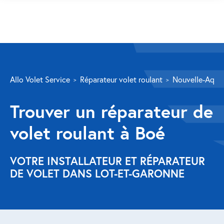
SERVICES
Allo Volet Service
Réparateur volet roulant
Nouvelle-Aquit
Volet roulant
Trouver un réparateur de
Réparation
volet roulant à Boé
Volet roulant Velux
Au-delà de la fenêtre
VOTRE INSTALLATEUR ET RÉPARATEUR
DE VOLET DANS LOT-ET-GARONNE
Réparation store banne
Réparation portail
Réparation volet battant