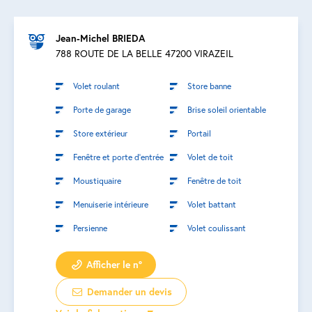
Jean-Michel BRIEDA
788 ROUTE DE LA BELLE 47200 VIRAZEIL
Volet roulant
Store banne
Porte de garage
Brise soleil orientable
Store extérieur
Portail
Fenêtre et porte d’entrée
Volet de toit
Moustiquaire
Fenêtre de toit
Menuiserie intérieure
Volet battant
Persienne
Volet coulissant
Afficher le n°
Demander un devis