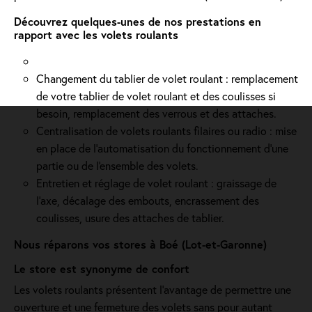
Découvrez quelques-unes de nos prestations en
rapport avec les volets roulants
Changement du tablier de volet roulant : remplacement
de votre tablier de volet roulant et des coulisses si
besoin, remplacement des verrous et des attaches.
Centralisation de volets roulants filaires ou radio : mise
en place de l'automatisation du fonctionnement d’une
partie ou de l'ensemble des volets.
Entretien et réglage de volet roulant : graissage de
l’axe, décalage des embouts, encrassement des
coulisses, usure des attaches de tablier.
Nous réparons vos stores à Boé (Lot-et-Garonne)
Le store est synonyme de confort
Les volets roulants présentent l'avantage de permettre une
ouverture et une fermeture des volets sans pour autant