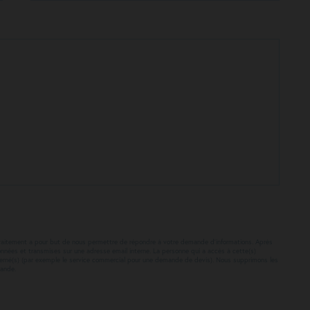
Ce traitement a pour but de nous permettre de répondre à votre demande d’informations. Après
onnées et transmises sur une adresse email interne. La personne qui a accès à cette(s)
ncerné(s) (par exemple le service commercial pour une demande de devis). Nous supprimons les
mande.