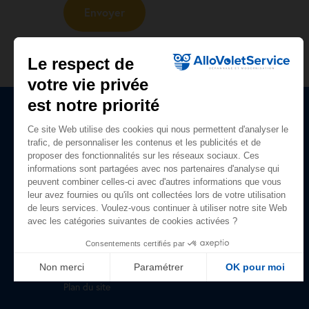
Le respect de
votre vie privée
est notre priorité
Ce site Web utilise des cookies qui nous permettent d'analyser le
Plan du site
trafic, de personnaliser les contenus et les publicités et de
proposer des fonctionnalités sur les réseaux sociaux. Ces
Accueil
informations sont partagées avec nos partenaires d'analyse qui
peuvent combiner celles-ci avec d'autres informations que vous
Nos prestations
leur avez fournies ou qu'ils ont collectées lors de votre utilisation
de leurs services. Voulez-vous continuer à utiliser notre site Web
Qui sommes-nous ?
avec les catégories suivantes de cookies activées ?
Avis clients
Consentements certifiés par
Guide du volet roulant
Non merci
Paramétrer
OK pour moi
Plan du site
Axeptio consent
Plateforme de Gestion du Consentement : Personnalisez vo