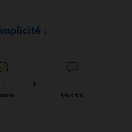
mplicité :
4
5
aration
Avis client