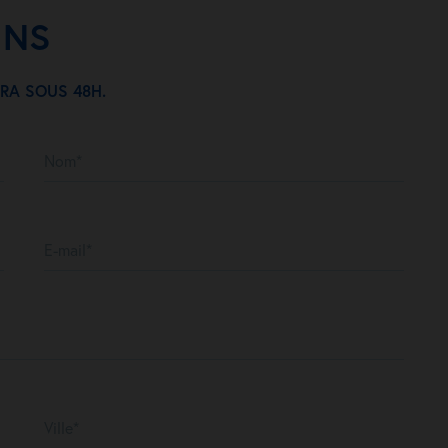
INS
RA SOUS 48H.
Nom*
E-mail*
Ville*