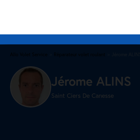
Allo Volet Service
Réparateur volet roulant
Jérome ALINS
Jérome ALINS
Saint Ciers De Canesse