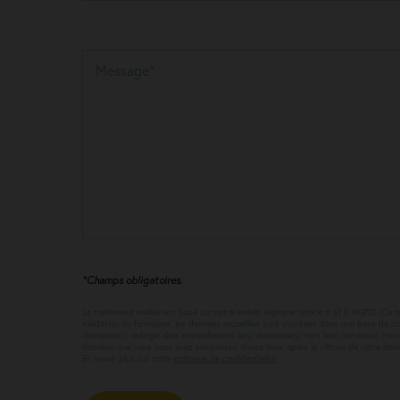
Message*
*Champs obligatoires.
Le traitement réalisé est basé sur notre intérêt légitime (article 6 §1 f) RGPD). 
validation du formulaire, les données recueillies sont stockées dans une base de d
demande(s) redirige alors manuellement le(s) demande(s) vers le(s) service(s) co
données que vous nous avez transmises douze mois après la clôture de votre de
En savoir plus sur notre
politique de confidentialité
.