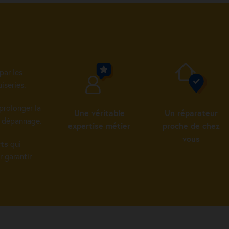
par les
iseries.
prolonger la
Une véritable
Un réparateur
u dépannage.
expertise métier
proche de chez
vous
rts
qui
r garantir