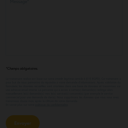
Message*
*Champs obligatoires.
Le traitement réalisé est basé sur notre intérêt légitime (article 6 §1 f) RGPD). Ce traitement a
pour but de nous permettre de répondre à votre demande d’informations. Après validation du
formulaire, les données recueillies sont stockées dans une base de données et transmises sur
une adresse email interne. La personne qui a accès à cette(s) demande(s) redirige alors
manuellement le(s) demande(s) vers le(s) service(s) concerné(s) (par exemple le service
commercial pour une demande de devis). Nous supprimons les données que vous nous avez
transmises douze mois après la clôture de votre demande.
En savoir plus sur notre
politique de confidentialité
.