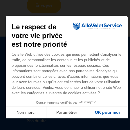
Le respect de
votre vie privée
est notre priorité
Ce site Web utilise des cookies qui nous permettent d'analyser le
Plan du site
trafic, de personnaliser les contenus et les publicités et de
proposer des fonctionnalités sur les réseaux sociaux. Ces
Accueil
informations sont partagées avec nos partenaires d'analyse qui
peuvent combiner celles-ci avec d'autres informations que vous
Nos prestations
leur avez fournies ou qu'ils ont collectées lors de votre utilisation
de leurs services. Voulez-vous continuer à utiliser notre site Web
Qui sommes-nous ?
avec les catégories suivantes de cookies activées ?
Avis clients
Consentements certifiés par
Guide du volet roulant
Non merci
Paramétrer
OK pour moi
Plan du site
Axeptio consent
Plateforme de Gestion du Consentement : Personnalisez vo