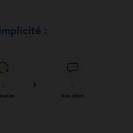
mplicité :
4
5
aration
Avis client