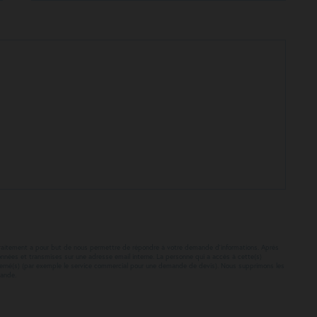
Ce traitement a pour but de nous permettre de répondre à votre demande d’informations. Après
onnées et transmises sur une adresse email interne. La personne qui a accès à cette(s)
ncerné(s) (par exemple le service commercial pour une demande de devis). Nous supprimons les
mande.