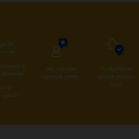
par les
iseries.
prolonger la
Une véritable
Un réparateur
u dépannage.
expertise métier
proche de chez
vous
rts
qui
r garantir