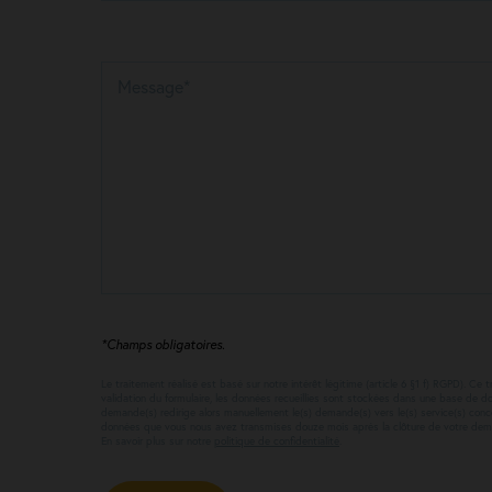
Message*
*Champs obligatoires.
Le traitement réalisé est basé sur notre intérêt légitime (article 6 §1 f) RGPD). 
validation du formulaire, les données recueillies sont stockées dans une base de d
demande(s) redirige alors manuellement le(s) demande(s) vers le(s) service(s) co
données que vous nous avez transmises douze mois après la clôture de votre de
En savoir plus sur notre
politique de confidentialité
.