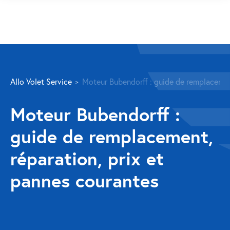
SERVICES
Allo Volet Service
Moteur Bubendorff : guide de remplacement
Volet roulant
Moteur Bubendorff :
Réparation
guide de remplacement,
Volet roulant Velux
réparation, prix et
Au-delà de la fenêtre
pannes courantes
Réparation store banne
Réparation portail
Réparation volet battant