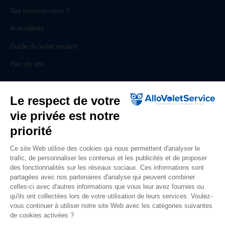
Qui sommes-nous ?
Avis clients
Guide du volet roulant
Plan du site
Pour les professionnels
Le respect de votre
vie privée est notre
Professionnels, des prestations ad hoc
priorité
Rejoignez un réseau national, nous recrutons !
Ce site Web utilise des cookies qui nous permettent d'analyser le
trafic, de personnaliser les contenus et les publicités et de proposer
Liens utiles
des fonctionnalités sur les réseaux sociaux. Ces informations sont
partagées avec nos partenaires d'analyse qui peuvent combiner
Mentions légales
celles-ci avec d'autres informations que vous leur avez fournies ou
qu'ils ont collectées lors de votre utilisation de leurs services. Voulez-
Données personnelles
vous continuer à utiliser notre site Web avec les catégories suivantes
de cookies activées ?
Nous contacter