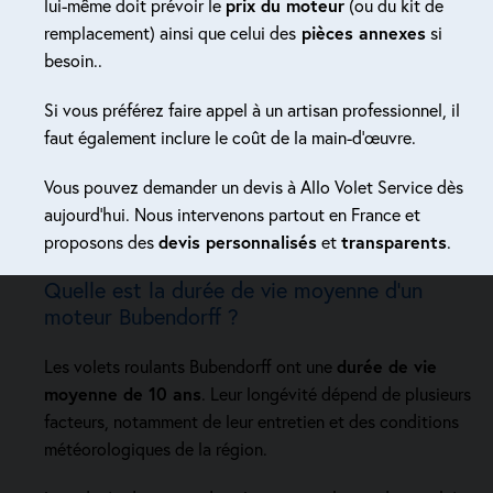
lui-même doit prévoir le
prix du moteur
(ou du kit de
remplacement) ainsi que celui des
pièces annexes
si
besoin..
Si vous préférez faire appel à un artisan professionnel, il
faut également inclure le coût de la main-d’œuvre.
Vous pouvez demander un devis à Allo Volet Service dès
aujourd’hui. Nous intervenons partout en France et
proposons des
devis personnalisés
et
transparents
.
Quelle est la durée de vie moyenne d’un
moteur Bubendorff ?
Les volets roulants Bubendorff ont une
durée de vie
moyenne de 10 ans
. Leur longévité dépend de plusieurs
facteurs, notamment de leur entretien et des conditions
météorologiques de la région.