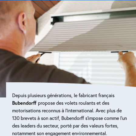
Réparation porte de garage
Modernisation et domotique
Centralisation volets roulants
Motoriser un volet roulant
ESPACE PRO
Prestations ad-hoc
Depuis plusieurs générations, le fabricant français
Nous recrutons
Bubendorff
propose des volets roulants et des
motorisations reconnus à l’international. Avec plus de
QUI SOMMES-NOUS ?
130 brevets à son actif, Bubendorff s’impose comme l’un
des leaders du secteur, porté par des valeurs fortes,
notamment son engagement environnemental.