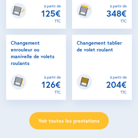
à partir de
à partir de
125€
348€
TTC
TTC
Changement
Changement tablier
enrouleur ou
de volet roulant
manivelle de volets
roulants
à partir de
à partir de
126€
204€
TTC
TTC
Voir toutes les prestations