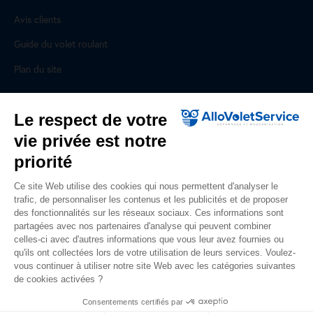
Avis clients
Guide du volet roulant
Plan du site
Pour les professionnels
Le respect de votre
vie privée est notre
Professionnels, des prestations ad hoc
priorité
Rejoignez un réseau national, nous recrutons !
Ce site Web utilise des cookies qui nous permettent d'analyser le
trafic, de personnaliser les contenus et les publicités et de proposer
Liens utiles
des fonctionnalités sur les réseaux sociaux. Ces informations sont
partagées avec nos partenaires d'analyse qui peuvent combiner
Mentions légales
celles-ci avec d'autres informations que vous leur avez fournies ou
qu'ils ont collectées lors de votre utilisation de leurs services. Voulez-
Données personnelles
vous continuer à utiliser notre site Web avec les catégories suivantes
de cookies activées ?
Nous contacter
Consentements certifiés par