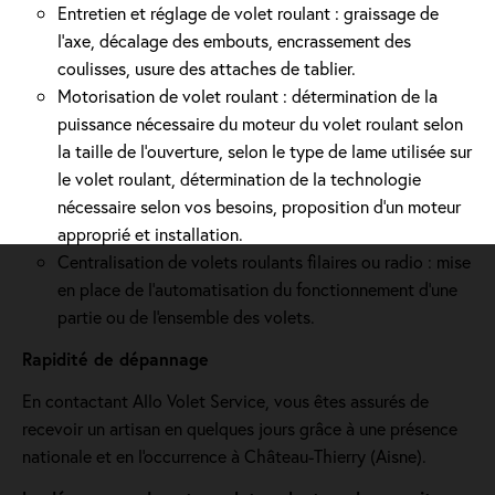
Entretien et réglage de volet roulant : graissage de
l’axe, décalage des embouts, encrassement des
coulisses, usure des attaches de tablier.
Motorisation de volet roulant : détermination de la
puissance nécessaire du moteur du volet roulant selon
la taille de l’ouverture, selon le type de lame utilisée sur
le volet roulant, détermination de la technologie
nécessaire selon vos besoins, proposition d'un moteur
approprié et installation.
Centralisation de volets roulants filaires ou radio : mise
en place de l'automatisation du fonctionnement d’une
partie ou de l'ensemble des volets.
Rapidité de dépannage
En contactant Allo Volet Service, vous êtes assurés de
recevoir un artisan en quelques jours grâce à une présence
nationale et en l'occurrence à Château-Thierry (Aisne).