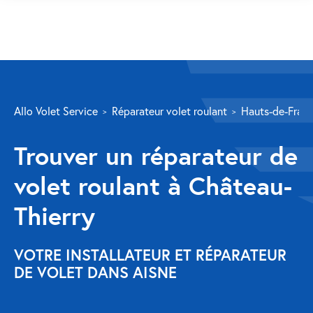
SERVICES
Allo Volet Service
Réparateur volet roulant
Hauts-de-Fran
Volet roulant
Trouver un réparateur de
Réparation
volet roulant à Château-
Volet roulant Velux
Thierry
Au-delà de la fenêtre
Réparation store banne
VOTRE INSTALLATEUR ET RÉPARATEUR
DE VOLET DANS AISNE
Réparation portail
Réparation volet battant