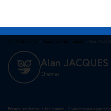
Allo Volet Service
Réparateur volet roulant
Alan JACQUE
Alan JACQUES
Charmes
Prenez rendez-vous facilement !
Contactez-nous par télép