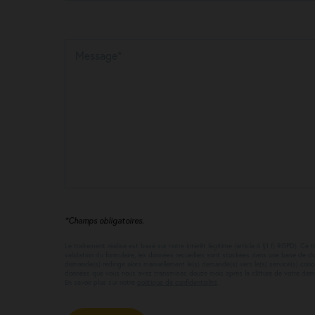
Message*
*Champs obligatoires.
Le traitement réalisé est basé sur notre intérêt légitime (article 6 §1 f) RGPD). 
validation du formulaire, les données recueillies sont stockées dans une base de d
demande(s) redirige alors manuellement le(s) demande(s) vers le(s) service(s) co
données que vous nous avez transmises douze mois après la clôture de votre de
En savoir plus sur notre
politique de confidentialité
.