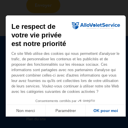
Le respect de
votre vie privée
est notre priorité
Ce site Web utilise des cookies qui nous permettent d'analyser le
Plan du site
trafic, de personnaliser les contenus et les publicités et de
proposer des fonctionnalités sur les réseaux sociaux. Ces
Accueil
informations sont partagées avec nos partenaires d'analyse qui
peuvent combiner celles-ci avec d'autres informations que vous
Nos prestations
leur avez fournies ou qu'ils ont collectées lors de votre utilisation
de leurs services. Voulez-vous continuer à utiliser notre site Web
Qui sommes-nous ?
avec les catégories suivantes de cookies activées ?
Avis clients
Consentements certifiés par
Guide du volet roulant
Non merci
Paramétrer
OK pour moi
Plan du site
Axeptio consent
Plateforme de Gestion du Consentement : Personnalisez vo