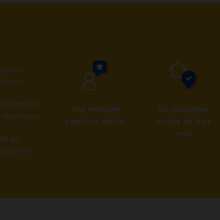
par les
iseries.
prolonger la
Une véritable
Un réparateur
u dépannage.
expertise métier
proche de chez
vous
rts
qui
r garantir