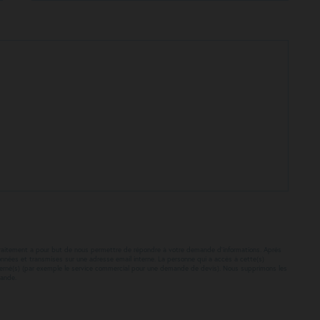
Ce traitement a pour but de nous permettre de répondre à votre demande d’informations. Après
onnées et transmises sur une adresse email interne. La personne qui a accès à cette(s)
ncerné(s) (par exemple le service commercial pour une demande de devis). Nous supprimons les
mande.