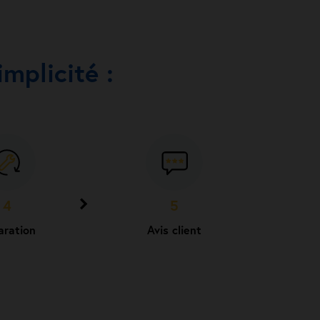
mplicité :
4
5
aration
Avis client